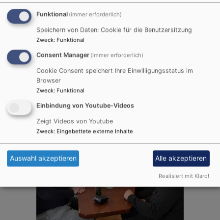
erleben, die Motorradfahrerherzen höherschlagen
Funktional
lässt. Ein herzlicher Dank geht an alle Mitwirkenden –
(immer erforderlich)
für die Musik, die Gespräche und an Frank Möwes für
Speichern von Daten: Cookie für die Benutzersitzung
die Organisation dieser besonderen Tage.
Zweck
:
Funktional
Consent Manager
(immer erforderlich)
Text: Hans-Jürgen Läpple
Cookie Consent speichert Ihre Einwilligungsstatus im
Browser
Zweck
:
Funktional
Einbindung von Youtube-Videos
Zeigt Videos von Youtube
Zweck
:
Eingebettete externe Inhalte
Auswahl akzeptieren
Alle akzeptieren
Realisiert mit Klaro!