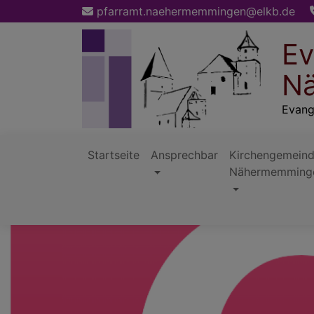
Direkt
pfarramt.naehermemmingen@elkb.de
zum
Inhalt
Ev
Nä
Evang
Startseite
Ansprechbar
Kirchengemein
Nähermemming
Hauptnavigation