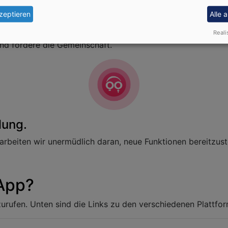
zeptieren
Alle 
Reali
d fördere die Gemeinschaft.
lung.
beiten wir unermüdlich daran, neue Funktionen bereitzuste
 App?
zurufen. Unten sind die Links zu den verschiedenen Plattf