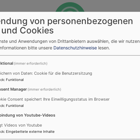
ndung von personenbezogenen
 und Cookies
enste und Anwendungen von Drittanbietern auswählen, die wir nutze
Informationen bitte unsere
Datenschutzhinweise
lesen.
rnetpräsenzen hin zu einer zentralen Plattform für Christin
ktional
(immer erforderlich)
ichern von Daten: Cookie für die Benutzersitzung
ck
:
Funktional
sent Manager
(immer erforderlich)
kie Consent speichert Ihre Einwilligungsstatus im Browser
ck
:
Funktional
he Einblicke in das bewundernswerte Innenleben deiner Ki
bindung von Youtube-Videos
gt Videos von Youtube
ck
:
Eingebettete externe Inhalte