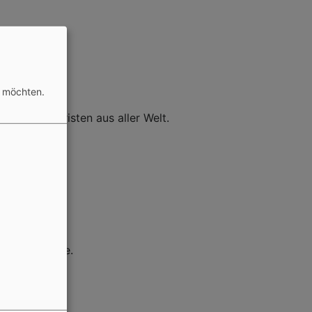
n möchten.
nen und Christen aus aller Welt.
rchengemeinde.