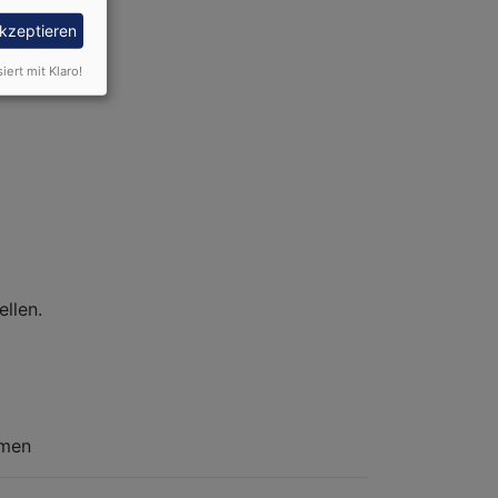
akzeptieren
siert mit Klaro!
llen.
ormen