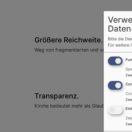
Verwe
Daten
Größere Reichweite.
Bitte die Di
Für weitere 
Weg von fragmentierten und versteckten Inte
Fun
Spe
Zwe
Con
Coo
Transparenz.
Zwe
Kirche bedeutet mehr als Glaube. Ermöglic
Ein
Zei
Zwe