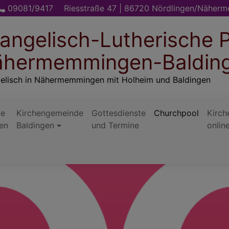
09081/9417
Riesstraße 47 | 86720 Nördlingen/Näher
angelisch-Lutherische P
hermemmingen-Baldin
elisch in Nähermemmingen mit Holheim und Baldingen
de
Kirchengemeinde
Gottesdienste
Churchpool
Kirch
en
Baldingen
und Termine
onlin