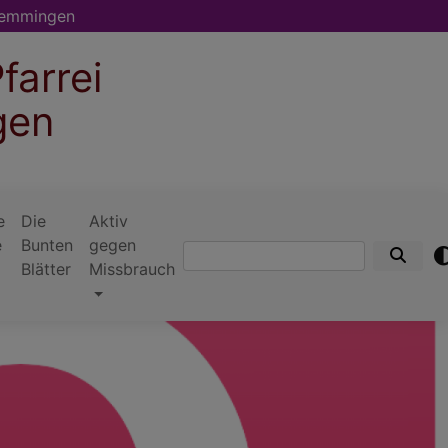
memmingen
farrei
gen
e
Die
Aktiv
e
Bunten
gegen
Suche
Blätter
Missbrauch